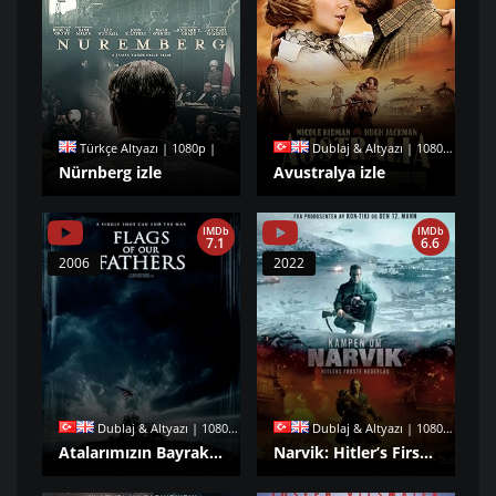
Türkçe Altyazı | 1080p |
Dublaj & Altyazı | 1080p |
Nürnberg izle
Avustralya izle
IMDb
IMDb
7.1
6.6
2006
2022
Dublaj & Altyazı | 1080p |
Dublaj & Altyazı | 1080p |
Atalarımızın Bayrakları izle
Narvik: Hitler’s First Defeat izle