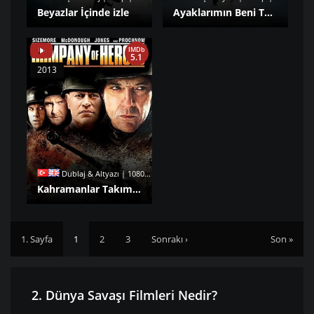
Beyazlar İçinde izle
Ayaklarımın Beni Taşıdığı Yere Kadar izle
IMDb
5.1
2013
Dublaj & Altyazı | 1080p |
Kahramanlar Takımı izle
1. Sayfa
1
2
3
Sonrakı ›
Son »
2. Dünya Savaşı Filmleri Nedir?