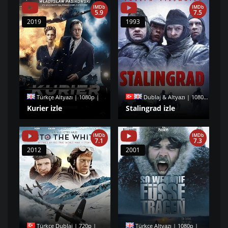
IMDb
IMDb
5.9
7.5
2019
1993
Türkçe Altyazı | 1080p |
Dublaj & Altyazı | 1080p |
Kurier izle
Stalingrad izle
IMDb
IMDb
7.1
7.3
2012
2001
Türkçe Dublaj | 720p |
Türkçe Altyazı | 1080p |