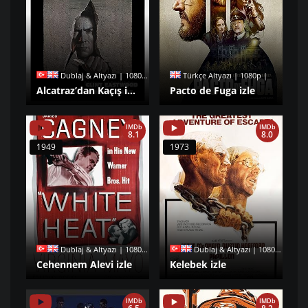
Dublaj & Altyazı | 1080p |
Türkçe Altyazı | 1080p |
Alcatraz’dan Kaçış izle
Pacto de Fuga izle
IMDb
IMDb
8.1
8.0
1949
1973
Dublaj & Altyazı | 1080p |
Dublaj & Altyazı | 1080p |
Cehennem Alevi izle
Kelebek izle
IMDb
IMDb