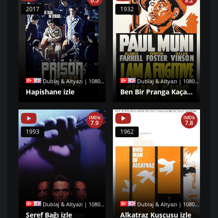
6.5
8.2
2017
1932
Dublaj & Altyazı | 1080p |
Dublaj & Altyazı | 1080p |
Hapishane izle
Ben Bir Pranga Kaçağıyım izle
IMDb
IMDb
7.9
7.8
1993
1962
Dublaj & Altyazı | 1080p |
Dublaj & Altyazı | 1080p |
Şeref Bağı izle
Alkatraz Kuşçusu izle