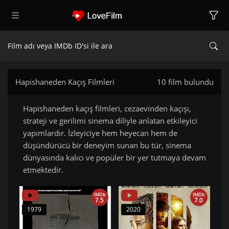
Hapishaneden Kaçış Filmleri
10 film bulundu
Hapishaneden kaçış filmleri, cezaevinden kaçışı,
strateji ve gerilimi sinema diliyle anlatan etkileyici
yapımlardır. İzleyiciye hem heyecan hem de
düşündürücü bir deneyim sunan bu tür, sinema
dünyasında kalıcı ve popüler bir yer tutmaya devam
etmektedir.
IMDb
IMDb
7.5
7.0
1979
2020