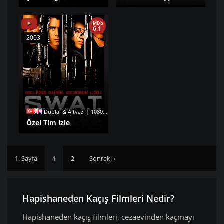
IMDb
6.1
2003
Dublaj & Altyazı | 1080p |
Özel Tim izle
1. Sayfa
1
2
Sonrakı ›
Hapishaneden Kaçış Filmleri Nedir?
Hapishaneden kaçış filmleri, cezaevinden kaçmayı