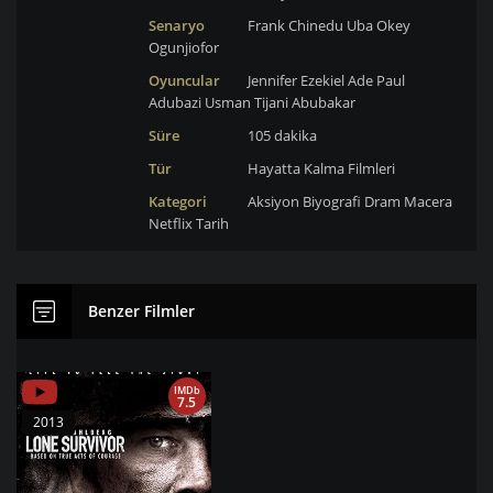
Senaryo
Frank Chinedu Uba
Okey
Ogunjiofor
Oyuncular
Jennifer Ezekiel Ade
Paul
Adubazi
Usman Tijani Abubakar
Süre
105 dakika
Tür
Hayatta Kalma Filmleri
Kategori
Aksiyon
Biyografi
Dram
Macera
Netflix
Tarih
Benzer Filmler
IMDb
7.5
2013