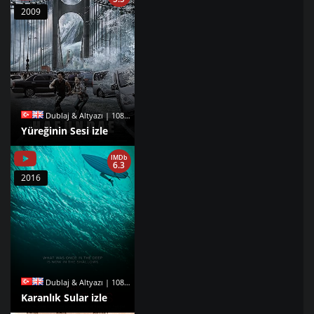
2009
Dublaj & Altyazı | 1080p |
Yüreğinin Sesi izle
IMDb
6.3
2016
Dublaj & Altyazı | 1080p |
Karanlık Sular izle