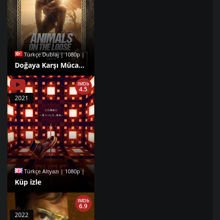
Türkçe Dublaj | 1080p |
Doğaya Karşı Mücadele: Safari Macerası izle
IMDb
4.5
2021
Türkçe Altyazı | 1080p |
Küp izle
IMDb
6.9
2022