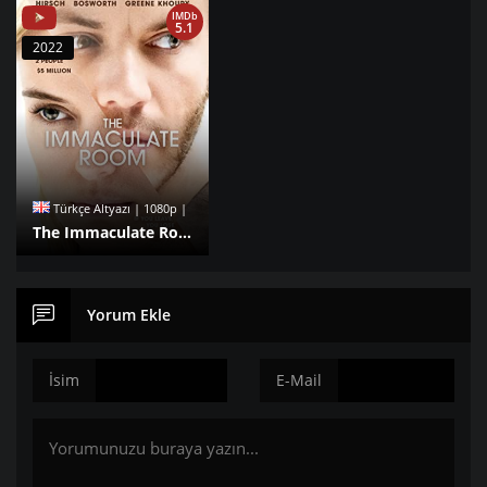
IMDb
5.1
2022
Türkçe Altyazı | 1080p |
The Immaculate Room izle
Yorum Ekle
İsim
E-Mail