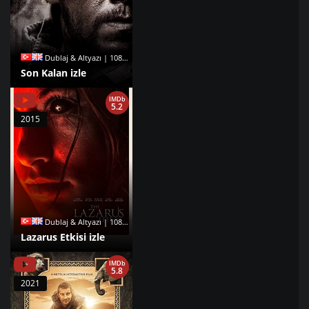
Dublaj & Altyazı | 1080p |
Son Kalan izle
IMDb
5.2
2015
Dublaj & Altyazı | 1080p |
Lazarus Etkisi izle
IMDb
5.8
2021