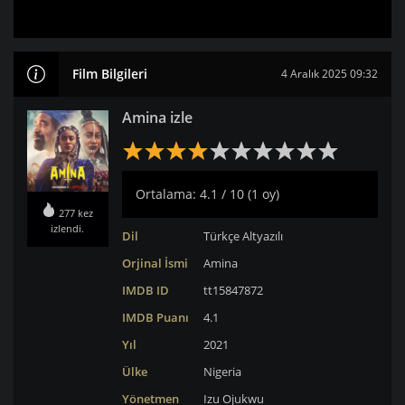
Film Bilgileri
4 Aralık 2025 09:32
Amina izle
Ortalama: 4.1 / 10 (1 oy)
277 kez
izlendi.
Dil
Türkçe Altyazılı
Orjinal İsmi
Amina
IMDB ID
tt15847872
IMDB Puanı
4.1
Yıl
2021
Ülke
Nigeria
Yönetmen
Izu Ojukwu