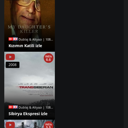
Dublaj & Altyazı | 1080p |
Kızımın Katili izle
IMDb
6.6
2008
Dublaj & Altyazı | 1080p |
Sibirya Ekspresi izle
IMDb
5.5