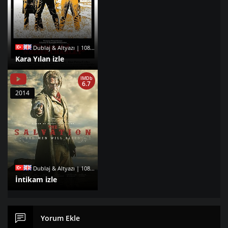
Dublaj & Altyazı | 1080p |
Kara Yılan izle
IMDb
6.7
2014
Dublaj & Altyazı | 1080p |
İntikam izle
Yorum Ekle