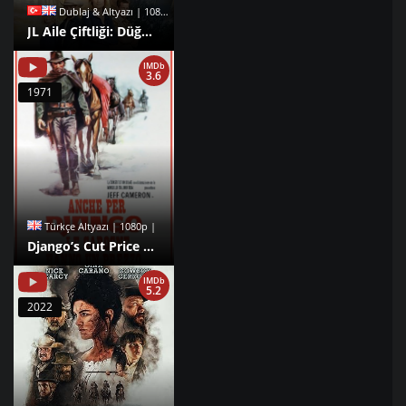
Dublaj & Altyazı | 1080p |
JL Aile Çiftliği: Düğün Hediyesi izle
IMDb
3.6
1971
Türkçe Altyazı | 1080p |
Django’s Cut Price Corpses izle
IMDb
5.2
2022