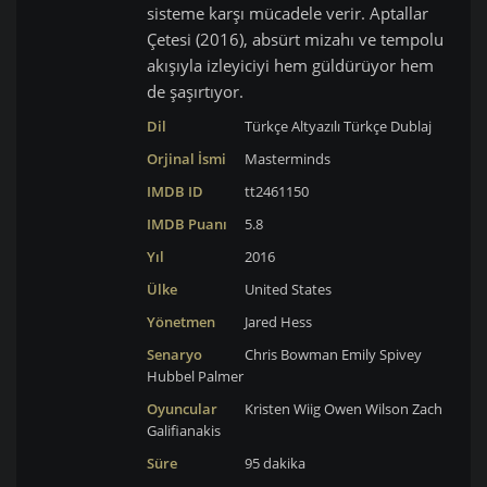
sisteme karşı mücadele verir. Aptallar
Çetesi (2016), absürt mizahı ve tempolu
akışıyla izleyiciyi hem güldürüyor hem
de şaşırtıyor.
Dil
Türkçe Altyazılı
Türkçe Dublaj
Orjinal İsmi
Masterminds
IMDB ID
tt2461150
IMDB Puanı
5.8
Yıl
2016
Ülke
United States
Yönetmen
Jared Hess
Senaryo
Chris Bowman
Emily Spivey
Hubbel Palmer
Oyuncular
Kristen Wiig
Owen Wilson
Zach
Galifianakis
Süre
95 dakika