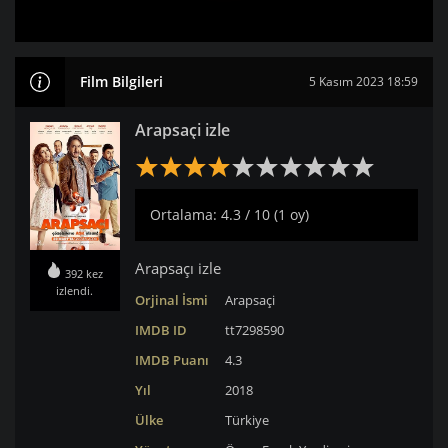
Film Bilgileri
5 Kasım 2023 18:59
Arapsaçi izle
Ortalama: 4.3 / 10 (1 oy)
Arapsaçı izle
392 kez
izlendi.
Orjinal İsmi
Arapsaçi
IMDB ID
tt7298590
IMDB Puanı
4.3
Yıl
2018
Ülke
Türkiye