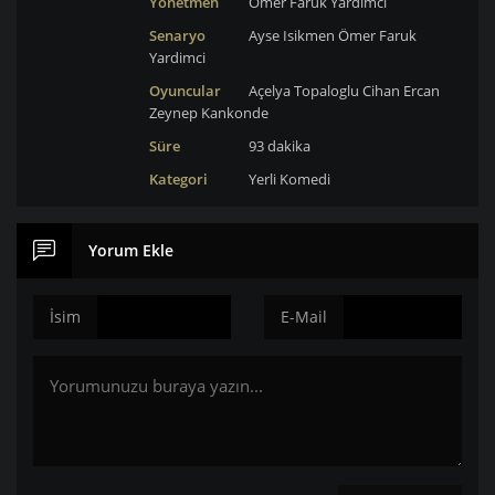
Yönetmen
Ömer Faruk Yardimci
Senaryo
Ayse Isikmen
Ömer Faruk
Yardimci
Oyuncular
Açelya Topaloglu
Cihan Ercan
Zeynep Kankonde
Süre
93 dakika
Kategori
Yerli
Komedi
Yorum Ekle
İsim
E-Mail