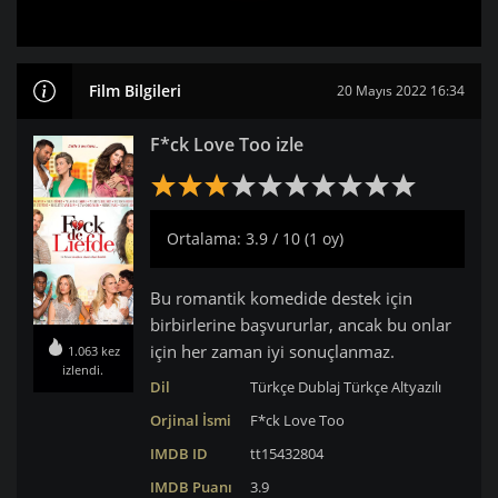
Film Bilgileri
20 Mayıs 2022 16:34
F*ck Love Too izle
Ortalama: 3.9 / 10 (1 oy)
Bu romantik komedide destek için
birbirlerine başvururlar, ancak bu onlar
için her zaman iyi sonuçlanmaz.
1.063 kez
izlendi.
Dil
Türkçe Dublaj
Türkçe Altyazılı
Orjinal İsmi
F*ck Love Too
IMDB ID
tt15432804
IMDB Puanı
3.9