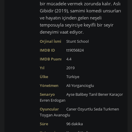
bir mücadele vermek zorunda kalır. Aslı
Gibidir (2019), samimi komedi unsurları
ve hayatın içinden gelen neşeli
temposuyla seyirciye keyifli bir seyir
deneyimi vaat ediyor.
Orjinal İsmi
Stunt School
IMDB ID
tt9056824
IMDB Puanı
4.4
Yıl
2019
Ülke
Türkiye
Yönetmen
Ali Yorgancioglu
Senaryo
Ayse Balibey Tanil
Bener Karaçor
Evren Erdogan
Oyuncular
Caner Özyurtlu
Seda Turkmen
Toygan Avanoglu
Süre
96 dakika