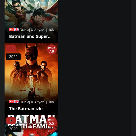
Dublaj & Altyazı | 1080p |
Batman and Superman: Battle of the Super Sons izle
IMDb
7.8
2022
Dublaj & Altyazı | 1080p |
The Batman izle
IMDb
5.5
2020