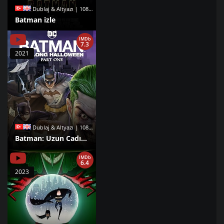
Dublaj & Altyazı | 1080p |
Batman izle
IMDb
7.3
2021
Dublaj & Altyazı | 1080p |
Batman: Uzun Cadılar Bayramı, 1. Bölüm izle
IMDb
6.4
2023