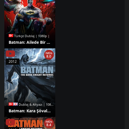
Türkçe Dublaj | 1080p |
Batman: Ailede Bir Ölüm izle
IMDb
8.0
2012
Dublaj & Altyazı | 1080p |
Batman: Kara Şövalye Dönüyor, 1. Bölüm izle
IMDb
8.4