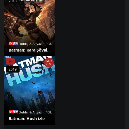
2013
Dublaj & Altyazı | 1080p |
Batman: Kara Şövalye Dönüyor 2. Bölüm izle
IMDb
6.9
2019
Dublaj & Altyazı | 1080p |
Batman: Hush izle