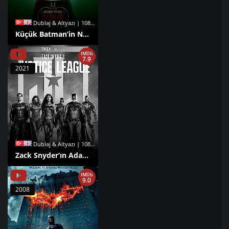
Dublaj & Altyazı | 1080p |
Küçük Batman’in Noeli izle
IMDb
7.9
2021
Dublaj & Altyazı | 1080p |
Zack Snyder‘ın Adalet Birliği izle
IMDb
9.0
2008