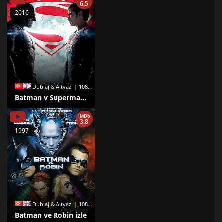
6.5
2016
Dublaj & Altyazı | 1080p |
Batman v Superman: Adaletin Şafağı izle
IMDb
3.8
1997
Dublaj & Altyazı | 1080p |
Batman ve Robin izle