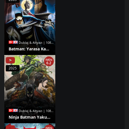
Dublaj & Altyazı | 1080p |
Batman: Yarasa Kadının Gizemi izle
IMDb
6.2
2025
Dublaj & Altyazı | 1080p |
Ninja Batman Yakuza’ya Karşı izle
IMDb