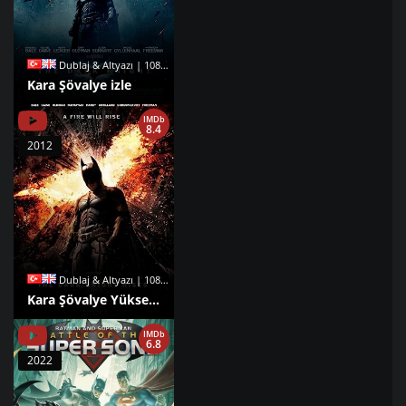
Dublaj & Altyazı | 1080p |
Kara Şövalye izle
IMDb
8.4
2012
Dublaj & Altyazı | 1080p |
Kara Şövalye Yükseliyor izle
IMDb
6.8
2022