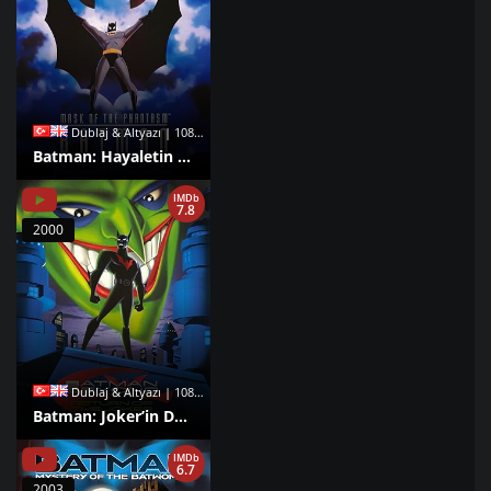
Dublaj & Altyazı | 1080p |
Batman: Hayaletin Maskesi izle
IMDb
7.8
2000
Dublaj & Altyazı | 1080p |
Batman: Joker’in Dönüşü izle
IMDb
6.7
2003