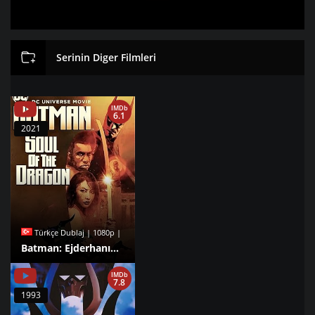
Serinin Diger Filmleri
IMDb
6.1
2021
Türkçe Dublaj | 1080p |
Batman: Ejderhanın Ruhu izle
IMDb
7.8
1993