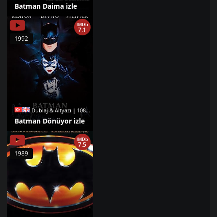
Batman Daima izle
IMDb
7.1
1992
Dublaj & Altyazı | 1080p |
Batman Dönüyor izle
IMDb
7.5
1989