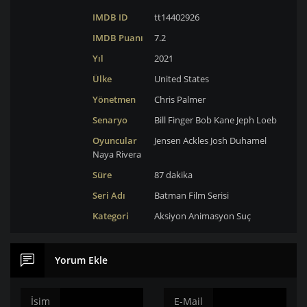
IMDB ID
tt14402926
IMDB Puanı
7.2
Yıl
2021
Ülke
United States
Yönetmen
Chris Palmer
Senaryo
Bill Finger
Bob Kane
Jeph Loeb
Oyuncular
Jensen Ackles
Josh Duhamel
Naya Rivera
Süre
87 dakika
Seri Adı
Batman Film Serisi
Kategori
Aksiyon
Animasyon
Suç
Yorum Ekle
İsim
E-Mail