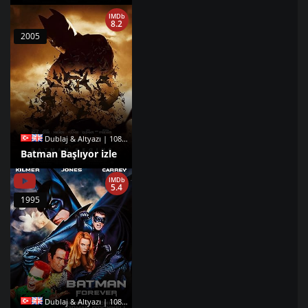
IMDb
8.2
2005
Dublaj & Altyazı | 1080p |
Batman Başlıyor izle
IMDb
5.4
1995
Dublaj & Altyazı | 1080p |