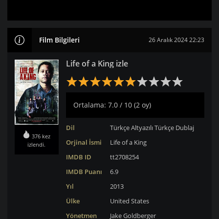
Film Bilgileri
26 Aralık 2024 22:23
Life of a King izle
Ortalama: 7.0 / 10 (2 oy)
Dil
Türkçe Altyazılı
Türkçe Dublaj
376 kez
Orjinal İsmi
Life of a King
izlendi.
IMDB ID
tt2708254
IMDB Puanı
6.9
Yıl
2013
Ülke
United States
Yönetmen
Jake Goldberger