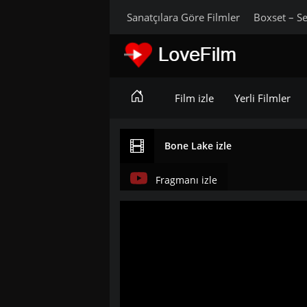
Sanatçılara Göre Filmler
Boxset – Se
Film izle
Yerli Filmler
Bone Lake izle
Fragmanı izle