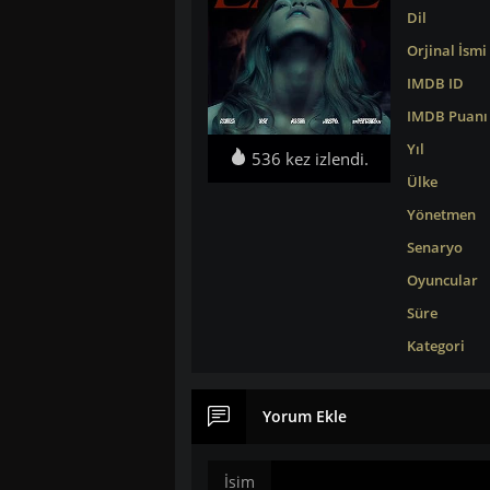
Dil
Orjinal İsmi
IMDB ID
IMDB Puanı
Yıl
536 kez izlendi.
Ülke
Yönetmen
Senaryo
Oyuncular
Süre
Kategori
Yorum Ekle
İsim