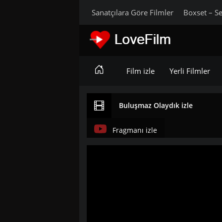
Sanatçılara Göre Filmler
Boxset – Se
Film izle
Yerli Filmler
Buluşmaz Olaydık izle
Fragmanı izle