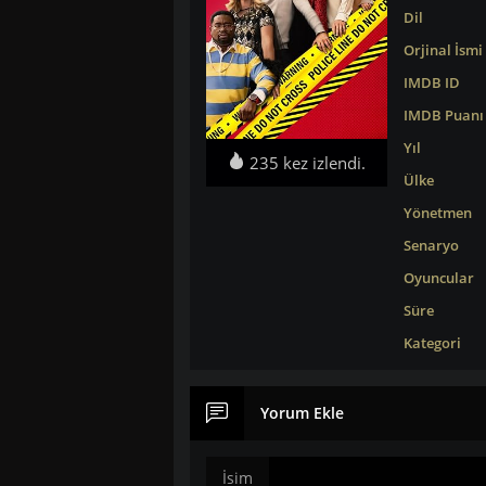
Dil
Orjinal İsmi
IMDB ID
IMDB Puanı
Yıl
235 kez izlendi.
Ülke
Yönetmen
Senaryo
Oyuncular
Süre
Kategori
Yorum Ekle
İsim