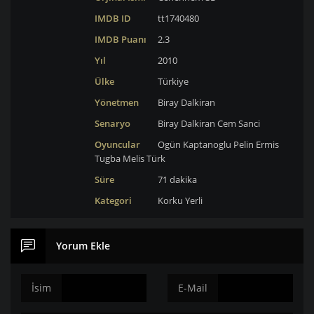
IMDB ID
tt1740480
IMDB Puanı
2.3
Yıl
2010
Ülke
Türkiye
Yönetmen
Biray Dalkiran
Senaryo
Biray Dalkiran
Cem Sanci
Oyuncular
Ogün Kaptanoglu
Pelin Ermis
Tugba Melis Türk
Süre
71 dakika
Kategori
Korku
Yerli
Yorum Ekle
İsim
E-Mail