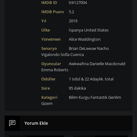
IMDB ID
tt6127004
IMDB Puanı
5.2
Yıl
2019
Ülke
İspanya
United States
Yönetmen
Alice Waddington
Senaryo
Brian DeLeeuw
Nacho
Vigalondo
Sofía Cuenca
Oyuncular
Awkwafina
Danielle Macdonald
Emma Roberts
Ödüller
1 ödül & 22 Adaylık. total
Süre
95 dakika
Kategori
Bilim Kurgu
Fantastik
Gerilim
Gizem
Yorum Ekle