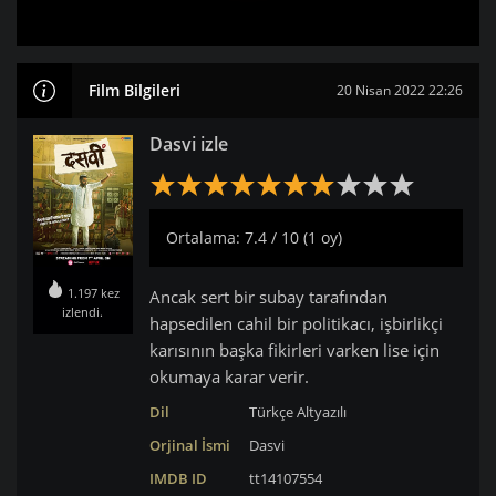
Film Bilgileri
20 Nisan 2022 22:26
Dasvi izle
Ortalama: 7.4 / 10 (1 oy)
1.197 kez
Ancak sert bir subay tarafından
izlendi.
hapsedilen cahil bir politikacı, işbirlikçi
karısının başka fikirleri varken lise için
okumaya karar verir.
Dil
Türkçe Altyazılı
Orjinal İsmi
Dasvi
IMDB ID
tt14107554