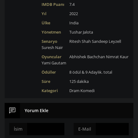
IMDB Puanı
7.4
Yıl
2022
Ülke
India
Yönetmen
Tushar Jalota
Senaryo
Ritesh Shah
Sandeep Leyzell
Suresh Nair
Oyuncular
Abhishek Bachchan
Nimrat Kaur
Yami Gautam
Ödüller
8 ödül & 9 Adaylık. total
Süre
125 dakika
Kategori
Dram
Komedi
Yorum Ekle
İsim
E-Mail