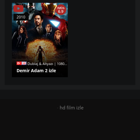
IMDb
6.9
2010
Dublaj & Altyazı | 1080p |
Demir Adam 2 izle
-
hd film izle