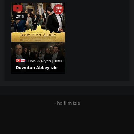
IMDb
7.4
2019
Dublaj & Altyazı | 1080p |
Downton Abbey izle
-
hd film izle