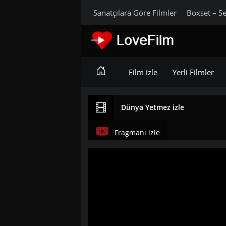
Sanatçılara Göre Filmler
Boxset – Se
Film izle
Yerli Filmler
Dünya Yetmez izle
Fragmanı izle