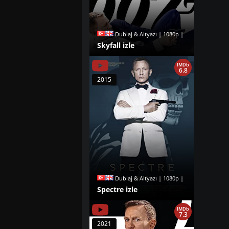
Dublaj & Altyazı | 1080p |
Skyfall izle
IMDb
6.8
2015
Dublaj & Altyazı | 1080p |
Spectre izle
IMDb
7.3
2021