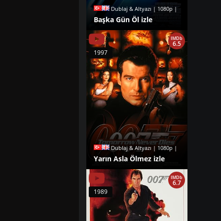
Dublaj & Altyazı | 1080p |
Başka Gün Öl izle
IMDb
6.5
1997
Dublaj & Altyazı | 1080p |
Yarın Asla Ölmez izle
IMDb
6.7
1989