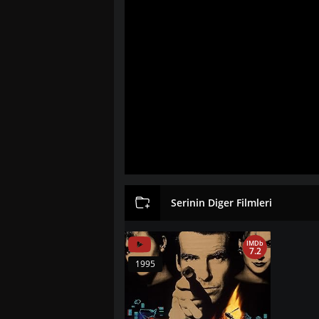
Serinin Diger Filmleri
IMDb
7.2
1995