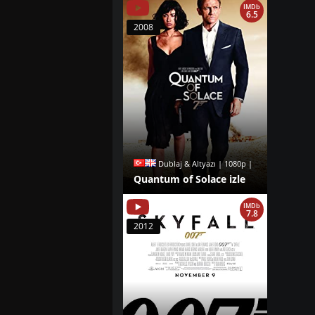
IMDb
6.5
2008
Dublaj & Altyazı | 1080p |
Quantum of Solace izle
IMDb
7.8
2012