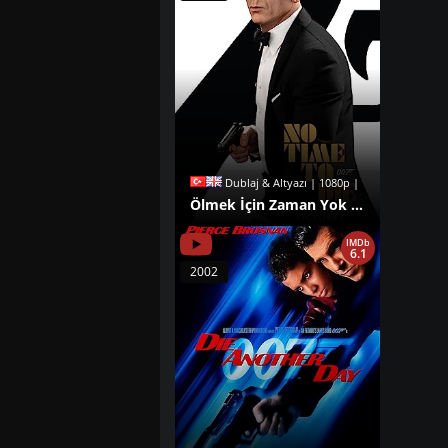
Dublaj & Altyazı | 1080p |
Ölmek İçin Zaman Yok izle
IMDb
6.1
2002