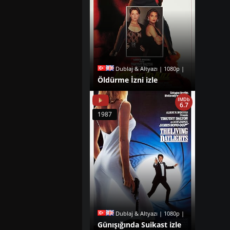
Dublaj & Altyazı | 1080p |
Öldürme İzni izle
IMDb
6.7
1987
Dublaj & Altyazı | 1080p |
Günışığında Suikast izle