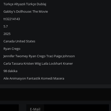
Türkçe Altyazılı
Türkçe Dublaj
Gabby's Dollhouse: The Movie
tt32214143
5.7
2025
Canada
United States
Ryan Crego
Jennifer Twomey
Ryan Crego
Traci Paige Johnson
Carla Tassara
Kristen Wiig
Laila Lockhart Kraner
98 dakika
Aile
Animasyon
Fantastik
Komedi
Macera
E-Mail