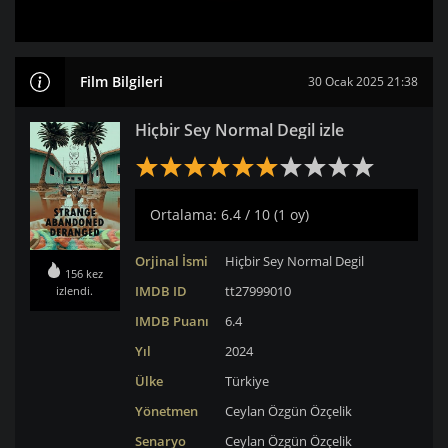
Film Bilgileri
30 Ocak 2025 21:38
Hiçbir Sey Normal Degil izle
Ortalama: 6.4 / 10 (1 oy)
Orjinal İsmi
Hiçbir Sey Normal Degil
156 kez
IMDB ID
tt27999010
izlendi.
IMDB Puanı
6.4
Yıl
2024
Ülke
Türkiye
Yönetmen
Ceylan Özgün Özçelik
Senaryo
Ceylan Özgün Özçelik