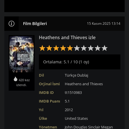
Film Bilgileri
15 Kasım 2025 13:14
Heathens and Thieves izle
Ortalama: 5.1 / 10 (1 oy)
Dil
Türkçe Dublaj
420 kez
Orjinal İsmi
Heathens and Thieves
izlendi.
IMDB ID
tt1510983
IMDB Puanı
5.1
Yıl
2012
Ülke
United States
Yönetmen
John Douglas Sinclair
Megan