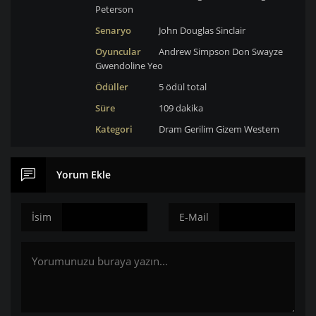
Peterson
Senaryo
John Douglas Sinclair
Oyuncular
Andrew Simpson
Don Swayze
Gwendoline Yeo
Ödüller
5 ödül total
Süre
109 dakika
Kategori
Dram
Gerilim
Gizem
Western
Yorum Ekle
İsim
E-Mail