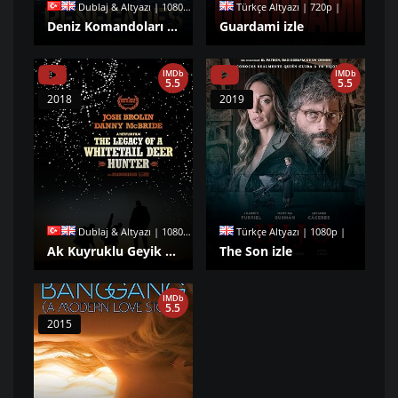
Dublaj & Altyazı | 1080p |
Türkçe Altyazı | 720p |
Deniz Komandoları izle
Guardami izle
IMDb
IMDb
5.5
5.5
2018
2019
Dublaj & Altyazı | 1080p |
Türkçe Altyazı | 1080p |
Ak Kuyruklu Geyik Avcısının Mirası izle
The Son izle
IMDb
5.5
2015