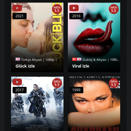
IMDb
IMDb
5.5
5.5
2021
2016
Türkçe Altyazı | 1080p |
Dublaj & Altyazı | 1080p |
Glück izle
Viral izle
IMDb
IMDb
5.5
5.5
2017
1999