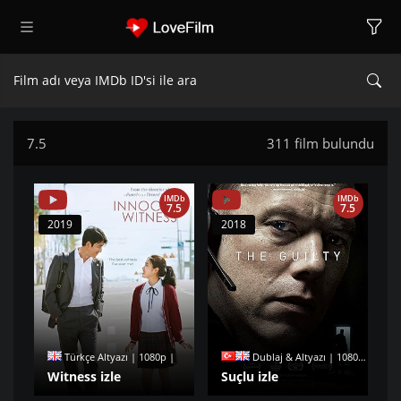
7.5
311 film bulundu
IMDb
IMDb
7.5
7.5
2019
2018
Türkçe Altyazı | 1080p |
Dublaj & Altyazı | 1080p |
Witness izle
Suçlu izle