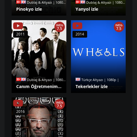
Dublaj & Altyazı | 1080p |
Dublaj & Altyazı | 1080p |
Pinokyo izle
Yanyol izle
IMDb
IMDb
7.5
7.5
2011
2014
Dublaj & Altyazı | 1080p |
Türkçe Altyazı | 1080p |
Canım Öğretmenim izle
Tekerlekler izle
IMDb
7.5
2016