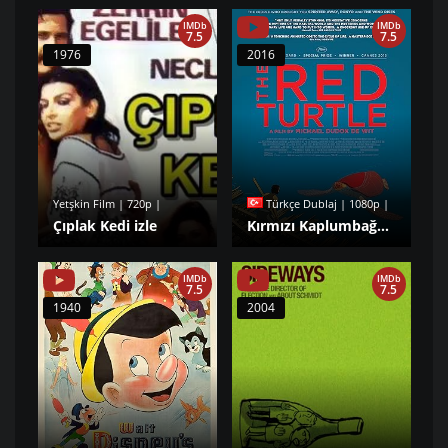
IMDb
IMDb
7.5
7.5
1976
2016
Yetşkin Film | 720p |
Türkçe Dublaj | 1080p |
Çıplak Kedi izle
Kırmızı Kaplumbağa izle
IMDb
IMDb
7.5
7.5
1940
2004