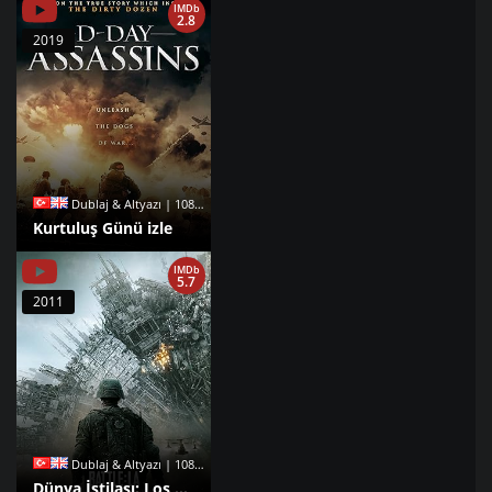
IMDb
2.8
2019
Dublaj & Altyazı | 1080p |
Kurtuluş Günü izle
IMDb
5.7
2011
Dublaj & Altyazı | 1080p |
Dünya İstilası: Los Angeles Savaşı izle