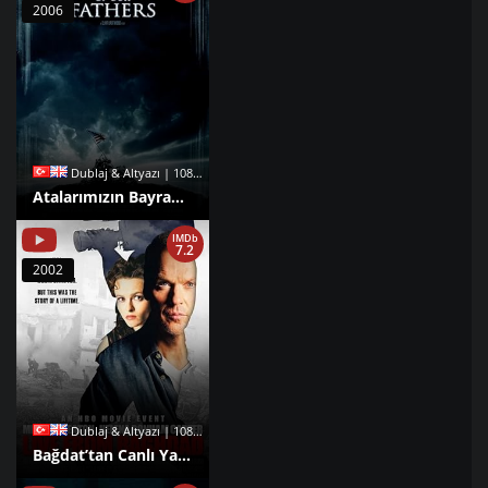
2006
Dublaj & Altyazı | 1080p |
Atalarımızın Bayrakları izle
IMDb
7.2
2002
Dublaj & Altyazı | 1080p |
Bağdat’tan Canlı Yayın izle