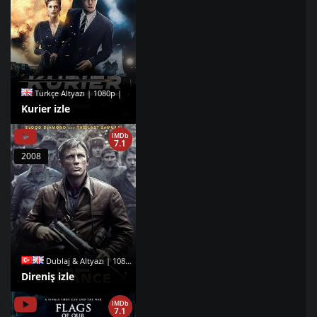
Türkçe Altyazı | 1080p |
Kurier izle
IMDb
7.1
2008
Dublaj & Altyazı | 1080p |
Direniş izle
IMDb
7.1