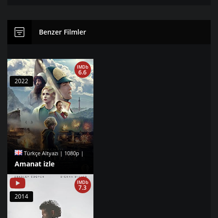
Benzer Filmler
IMDb
6.6
2022
Türkçe Altyazı | 1080p |
Amanat izle
IMDb
7.3
2014