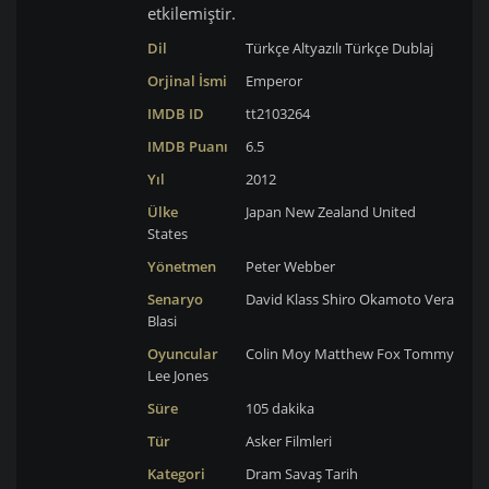
etkilemiştir.
Dil
Türkçe Altyazılı
Türkçe Dublaj
Orjinal İsmi
Emperor
IMDB ID
tt2103264
IMDB Puanı
6.5
Yıl
2012
Ülke
Japan
New Zealand
United
States
Yönetmen
Peter Webber
Senaryo
David Klass
Shiro Okamoto
Vera
Blasi
Oyuncular
Colin Moy
Matthew Fox
Tommy
Lee Jones
Süre
105 dakika
Tür
Asker Filmleri
Kategori
Dram
Savaş
Tarih