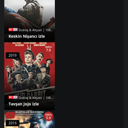
Dublaj & Altyazı | 1080p |
Keskin Nişancı izle
IMDb
7.9
2019
Dublaj & Altyazı | 1080p |
Tavşan Jojo izle
IMDb
5.9
2019