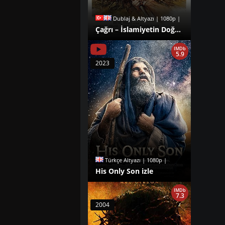
Dublaj & Altyazı | 1080p |
Çağrı – İslamiyetin Doğuşu izle
IMDb
5.9
2023
Türkçe Altyazı | 1080p |
His Only Son izle
IMDb
7.3
2004