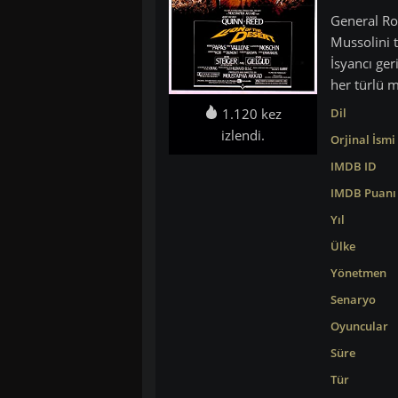
General Rod
Mussolini t
İsyancı ger
her türlü m
1.120 kez
Dil
izlendi.
Orjinal İsmi
IMDB ID
IMDB Puanı
Yıl
Ülke
Yönetmen
Senaryo
Oyuncular
Süre
Tür