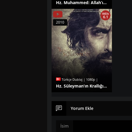
Hz. Muhammed: Allah’ın Elçisi izle
IMDb
6.1
2010
Türkçe Dublaj | 1080p |
Hz. Süleyman’ın Krallığı izle
Yorum Ekle
İsim