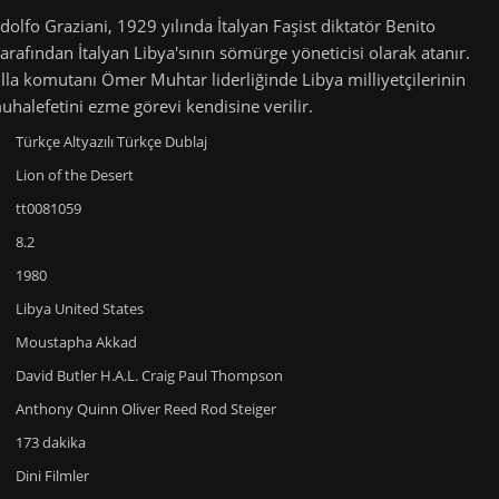
olfo Graziani, 1929 yılında İtalyan Faşist diktatör Benito
arafından İtalyan Libya'sının sömürge yöneticisi olarak atanır.
illa komutanı Ömer Muhtar liderliğinde Libya milliyetçilerinin
uhalefetini ezme görevi kendisine verilir.
Türkçe Altyazılı
Türkçe Dublaj
Lion of the Desert
tt0081059
8.2
1980
Libya
United States
Moustapha Akkad
David Butler
H.A.L. Craig
Paul Thompson
Anthony Quinn
Oliver Reed
Rod Steiger
173 dakika
Dini Filmler