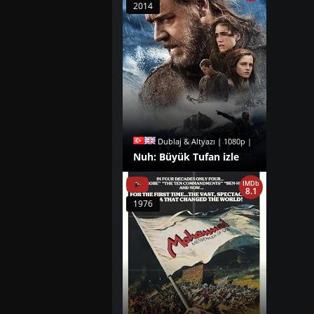
2014
Dublaj & Altyazı | 1080p |
Nuh: Büyük Tufan izle
IMDb
8.1
1976