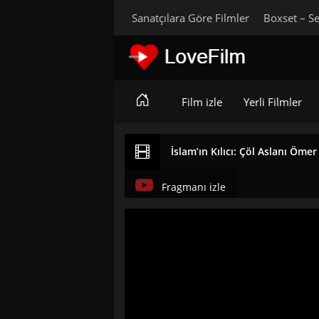
Sanatçılara Göre Filmler
Boxset – Se
Film izle
Yerli Filmler
İslam’ın Kılıcı: Çöl Aslanı Öme
Fragmanı izle