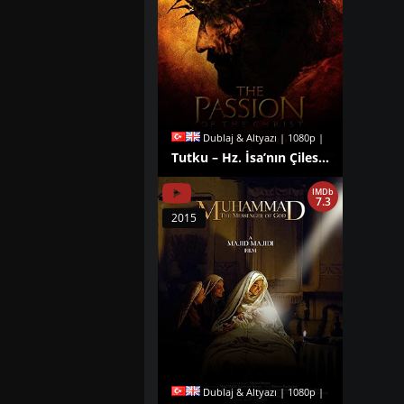
Dublaj & Altyazı | 1080p |
Tutku – Hz. İsa’nın Çilesi izle
IMDb
7.3
2015
Dublaj & Altyazı | 1080p |