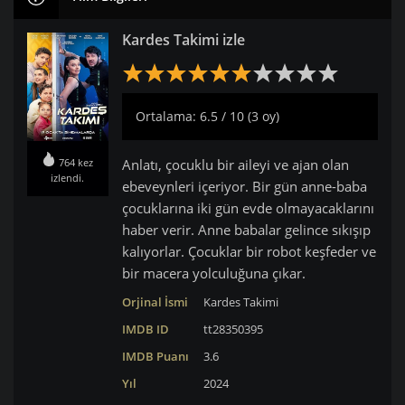
Kardes Takimi izle
Ortalama: 6.5 / 10 (3 oy)
764 kez
Anlatı, çocuklu bir aileyi ve ajan olan
izlendi.
ebeveynleri içeriyor. Bir gün anne-baba
çocuklarına iki gün evde olmayacaklarını
haber verir. Anne babalar gelince sıkışıp
kalıyorlar. Çocuklar bir robot keşfeder ve
bir macera yolculuğuna çıkar.
Orjinal İsmi
Kardes Takimi
IMDB ID
tt28350395
IMDB Puanı
3.6
Yıl
2024