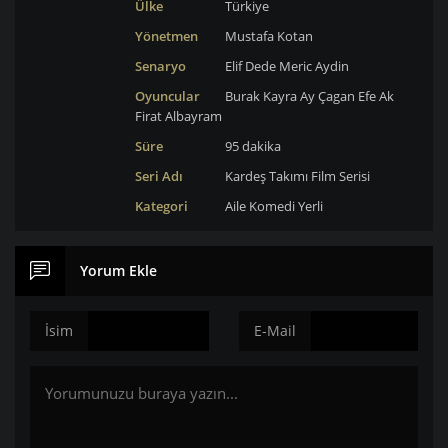
Ülke
Türkiye
Yönetmen
Mustafa Kotan
Senaryo
Elif Dede
Meric Aydin
Oyuncular
Burak Kayra Ay
Çagan Efe Ak
Firat Albayram
Süre
95 dakika
Seri Adı
Kardeş Takımı Film Serisi
Kategori
Aile
Komedi
Yerli
Yorum Ekle
İsim
E-Mail