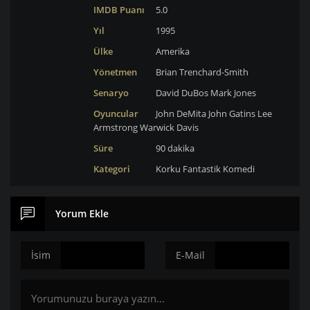
IMDB Puanı
5.0
Yıl
1995
Ülke
Amerika
Yönetmen
Brian Trenchard-Smith
Senaryo
David DuBos
Mark Jones
Oyuncular
John DeMita
John Gatins
Lee
Armstrong
Warwick Davis
Süre
90 dakika
Kategori
Korku
Fantastik
Komedi
Yorum Ekle
İsim
E-Mail