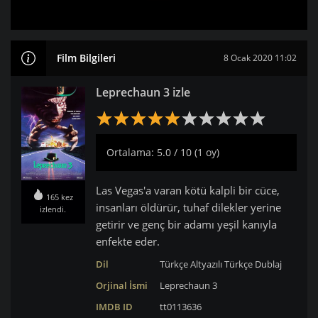
Film Bilgileri
8 Ocak 2020 11:02
Leprechaun 3 izle
Ortalama: 5.0 / 10 (1 oy)
Las Vegas'a varan kötü kalpli bir cüce,
165 kez
insanları öldürür, tuhaf dilekler yerine
izlendi.
getirir ve genç bir adamı yeşil kanıyla
enfekte eder.
Dil
Türkçe Altyazılı
Türkçe Dublaj
Orjinal İsmi
Leprechaun 3
IMDB ID
tt0113636