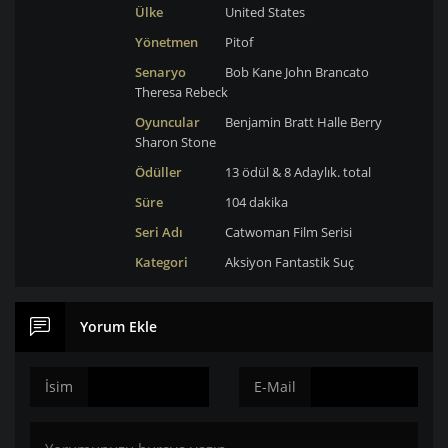
Ülke
United States
Yönetmen
Pitof
Senaryo
Bob Kane
John Brancato
Theresa Rebeck
Oyuncular
Benjamin Bratt
Halle Berry
Sharon Stone
Ödüller
13 ödül & 8 Adaylık. total
Süre
104 dakika
Seri Adı
Catwoman Film Serisi
Kategori
Aksiyon
Fantastik
Suç
Yorum Ekle
İsim
E-Mail