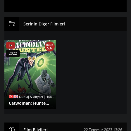
Serinin Diger Filmleri
IMDb
5.6
2022
Dublaj & Altyazı | 1080p |
Catwoman: Hunted izle
Film Bilgileri
22 Temmuz 2023 13:26