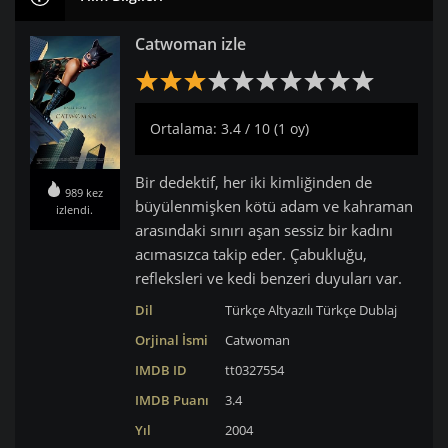
Catwoman izle
Ortalama: 3.4 / 10 (1 oy)
Bir dedektif, her iki kimliğinden de
989 kez
büyülenmişken kötü adam ve kahraman
izlendi.
arasındaki sınırı aşan sessiz bir kadını
acımasızca takip eder. Çabukluğu,
refleksleri ve kedi benzeri duyuları var.
Dil
Türkçe Altyazılı
Türkçe Dublaj
Orjinal İsmi
Catwoman
IMDB ID
tt0327554
IMDB Puanı
3.4
Yıl
2004