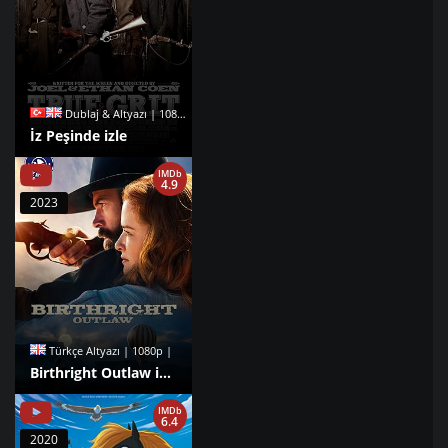
Dublaj & Altyazı | 1080p |
İz Peşinde izle
IMDb
4.9
2023
Türkçe Altyazı | 1080p |
Birthright Outlaw izle
IMDb
6.4
2020