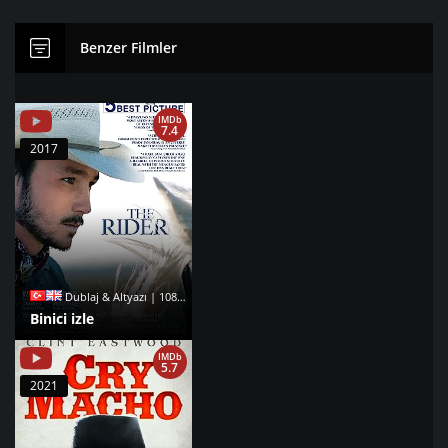
Benzer Filmler
IMDb
7.4
2017
Dublaj & Altyazı | 1080p |
Binici izle
IMDb
5.7
2021