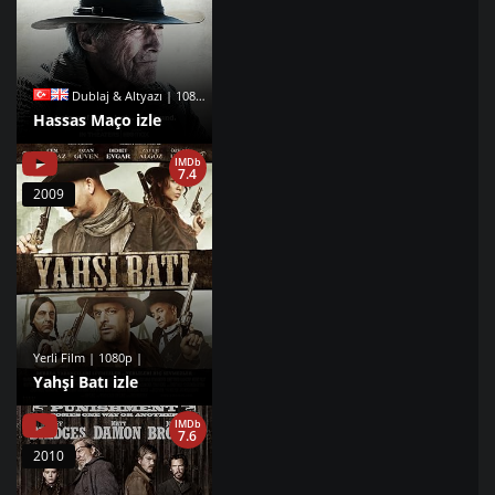
Dublaj & Altyazı | 1080p |
Hassas Maço izle
IMDb
7.4
2009
Yerli Film | 1080p |
Yahşi Batı izle
IMDb
7.6
2010