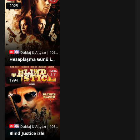
4.5
2025
Dublaj & Altyazı | 1080p |
Hesaplaşma Günü izle
IMDb
5.7
1994
Dublaj & Altyazı | 1080p |
Blind Justice izle