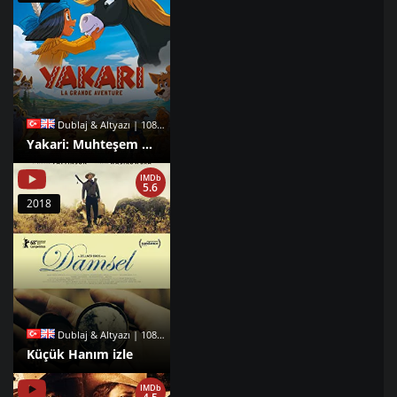
Dublaj & Altyazı | 1080p |
Yakari: Muhteşem Bir Macera izle
IMDb
5.6
2018
Dublaj & Altyazı | 1080p |
Küçük Hanım izle
IMDb