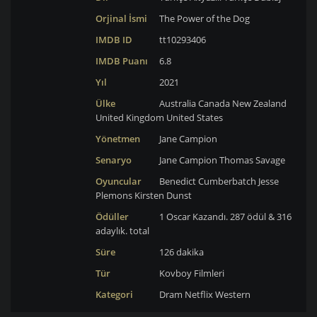
Orjinal İsmi
The Power of the Dog
IMDB ID
tt10293406
IMDB Puanı
6.8
Yıl
2021
Ülke
Australia
Canada
New Zealand
United Kingdom
United States
Yönetmen
Jane Campion
Senaryo
Jane Campion
Thomas Savage
Oyuncular
Benedict Cumberbatch
Jesse
Plemons
Kirsten Dunst
Ödüller
1 Oscar Kazandı. 287 ödül & 316
adaylık. total
Süre
126 dakika
Tür
Kovboy Filmleri
Kategori
Dram
Netflix
Western