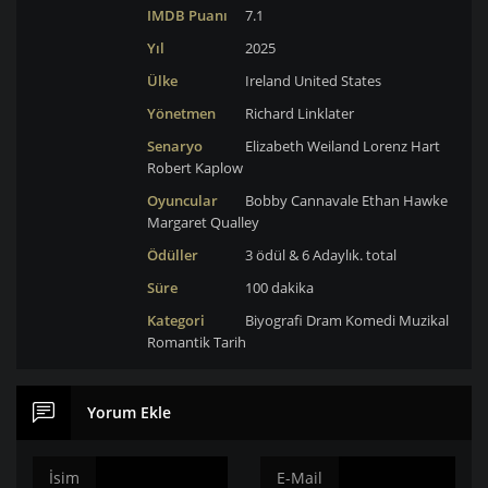
IMDB Puanı
7.1
Yıl
2025
Ülke
Ireland
United States
Yönetmen
Richard Linklater
Senaryo
Elizabeth Weiland
Lorenz Hart
Robert Kaplow
Oyuncular
Bobby Cannavale
Ethan Hawke
Margaret Qualley
Ödüller
3 ödül & 6 Adaylık. total
Süre
100 dakika
Kategori
Biyografi
Dram
Komedi
Muzikal
Romantik
Tarih
Yorum Ekle
İsim
E-Mail