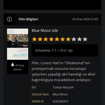
Film Bilgileri
25 Ocak 2026 21:05
Blue Moon izle
Ortalama: 7.1 / 10 (1 oy)
Film, Lorenz Hart'ın "Oklahoma!"nın
413 kez
prömiyerinde onurunu korumaya
izlendi.
çalışırken yaşadığı akıl hastalığı ve alkol
bağımlılığıyla mücadelesini anlatıyor.
Dil
Türkçe Altyazılı
Orjinal İsmi
Blue Moon
IMDB ID
tt32536315