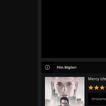
Film Bilgileri
Mercy izl
Ortalama: