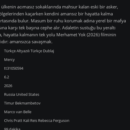
 ülkenin acımasız sokaklarında mahsur kalan eski bir asker,
ölgelerinden kaçarken kendini amansız bir hayatta kalma
ortasında bulur. Masum bir ruhu korumak adına yerel bir mafya
na karşı tek başına cephe alır. Adaletin sustuğu bu yeraltı
, hayatta kalmanın tek yolu Merhamet Yok (2026) filminin
lıdır: amansızca savaşmak.
Türkçe Altyazılı
Türkçe Dublaj
Mercy
tt31050594
6.2
2026
Russia
United States
Timur Bekmambetov
Marco van Belle
Chris Pratt
Kali Reis
Rebecca Ferguson
99 dakika