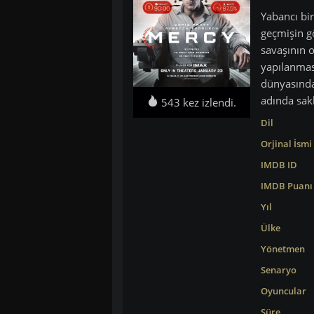
Yabancı bir
geçmişin g
savaşının 
yapılanması
dünyasında
adında sak
543 kez izlendi.
Dil
Orjinal İsmi
IMDB ID
IMDB Puanı
Yıl
Ülke
Yönetmen
Senaryo
Oyuncular
Süre