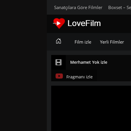
Sanatçılara Göre Filmler
Boxset – Se
Film izle
Yerli Filmler
Merhamet Yok izle
Fragmanı izle