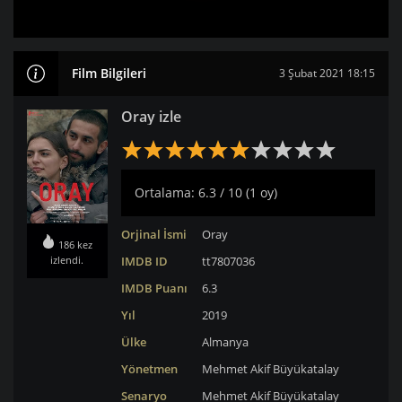
Film Bilgileri
3 Şubat 2021 18:15
Oray izle
Ortalama: 6.3 / 10 (1 oy)
Orjinal İsmi
Oray
186 kez
izlendi.
IMDB ID
tt7807036
IMDB Puanı
6.3
Yıl
2019
Ülke
Almanya
Yönetmen
Mehmet Akif Büyükatalay
Senaryo
Mehmet Akif Büyükatalay