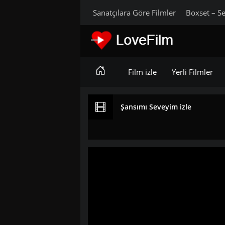
Sanatçılara Göre Filmler
Boxset – Se
Film izle
Yerli Filmler
Şansımı Seveyim izle