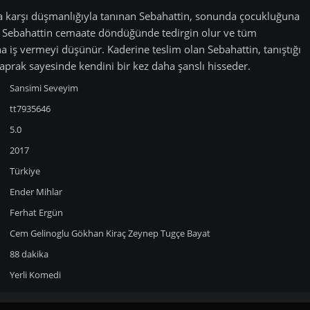
a karşı düşmanlığıyla tanınan Sebahattin, sonunda çocukluğuna
. Sebahattin cemaate döndüğünde tedirgin olur ve tüm
 iş vermeyi düşünür. Kaderine teslim olan Sebahattin, tanıştığı
prak sayesinde kendini bir kez daha şanslı hisseder.
Sansimi Seveyim
tt7935646
5.0
2017
Türkiye
Ender Mihlar
Ferhat Ergün
Cem Gelinoglu
Gökhan Kiraç
Zeynep Tugçe Bayat
88 dakika
Yerli
Komedi