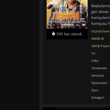
Başkaların
geri döner
komşularına
komşusu Ya
Orjinal İsmi
595 kez izlendi.
IMDB ID
IMDB Puanı
Yıl
Ülke
Yönetmen
Senaryo
Oyuncular
Süre
Kategori