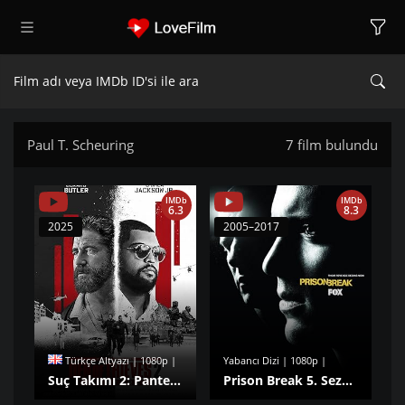
Paul T. Scheuring
7 film bulundu
IMDb
IMDb
6.3
8.3
2025
2005–2017
Türkçe Altyazı | 1080p |
Yabancı Dizi | 1080p |
Suç Takımı 2: Pantera izle
Prison Break 5. Sezon izle