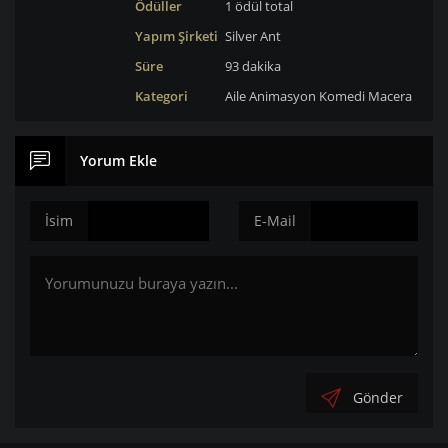
Ödüller
1 ödül total
Yapım Şirketi
Silver Ant
Süre
93 dakika
Kategori
Aile
Animasyon
Komedi
Macera
Yorum Ekle
İsim
E-Mail
Gönder