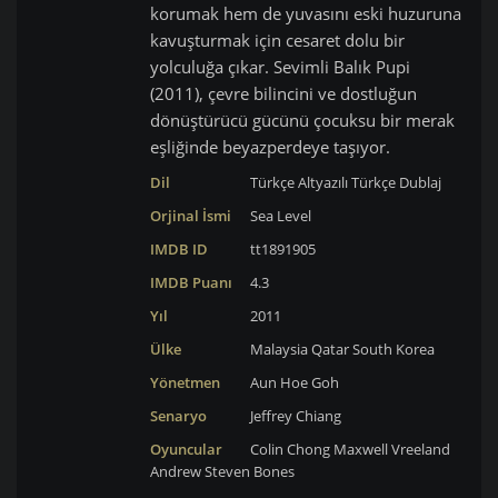
korumak hem de yuvasını eski huzuruna
kavuşturmak için cesaret dolu bir
yolculuğa çıkar. Sevimli Balık Pupi
(2011), çevre bilincini ve dostluğun
dönüştürücü gücünü çocuksu bir merak
eşliğinde beyazperdeye taşıyor.
Dil
Türkçe Altyazılı
Türkçe Dublaj
Orjinal İsmi
Sea Level
IMDB ID
tt1891905
IMDB Puanı
4.3
Yıl
2011
Ülke
Malaysia
Qatar
South Korea
Yönetmen
Aun Hoe Goh
Senaryo
Jeffrey Chiang
Oyuncular
Colin Chong
Maxwell Vreeland
Andrew
Steven Bones