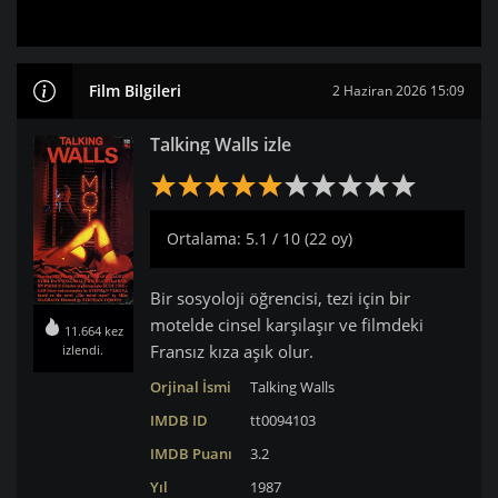
Film Bilgileri
2 Haziran 2026 15:09
Talking Walls izle
Ortalama: 5.1 / 10 (22 oy)
Bir sosyoloji öğrencisi, tezi için bir
motelde cinsel karşılaşır ve filmdeki
11.664 kez
Fransız kıza aşık olur.
izlendi.
Orjinal İsmi
Talking Walls
IMDB ID
tt0094103
IMDB Puanı
3.2
Yıl
1987