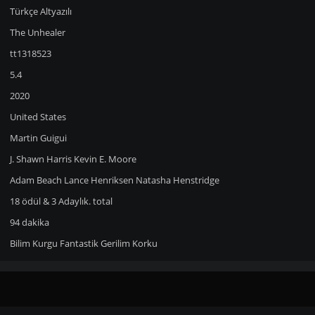
Türkçe Altyazılı
The Unhealer
tt1318523
5.4
2020
United States
Martin Guigui
J. Shawn Harris
Kevin E. Moore
Adam Beach
Lance Henriksen
Natasha Henstridge
18 ödül & 3 Adaylık. total
94 dakika
Bilim Kurgu
Fantastik
Gerilim
Korku