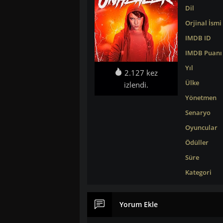
Dil
Orjinal İsmi
IMDB ID
IMDB Puanı
Yıl
2.127 kez
Ülke
izlendi.
Yönetmen
Senaryo
Oyuncular
Ödüller
Süre
Kategori
Yorum Ekle