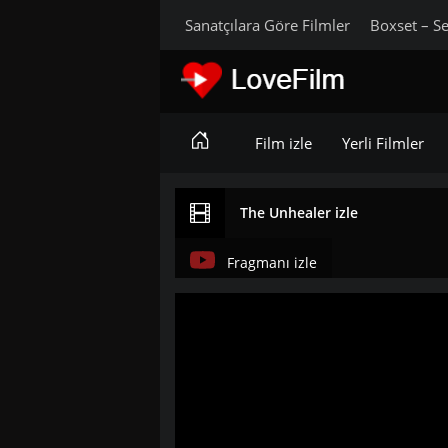
Sanatçılara Göre Filmler
Boxset – Se
Film izle
Yerli Filmler
The Unhealer izle
Fragmanı izle