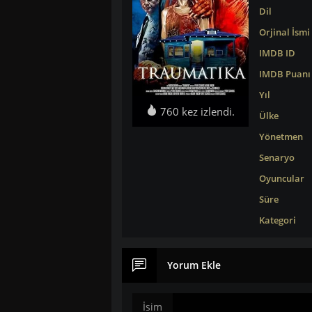
Dil
Orjinal İsmi
IMDB ID
IMDB Puanı
Yıl
760 kez izlendi.
Ülke
Yönetmen
Senaryo
Oyuncular
Süre
Kategori
Yorum Ekle
İsim