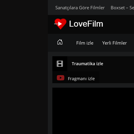
Sanatçılara Göre Filmler
Boxset – Se
Film izle
Yerli Filmler
Traumatika izle
Fragmanı izle