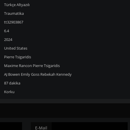
Türkçe Altyazılı
Traumatika
tt32903867
6.4
2024
United States
Pierre Tsigaridis
Maxime Rancon
Pierre Tsigaridis
AJ Bowen
Emily Goss
Rebekah Kennedy
87 dakika
Korku
E-Mail