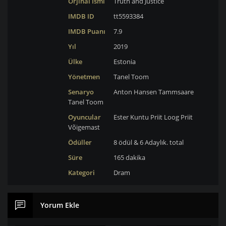
Orjinal İsmi
Truth and Justice
IMDB ID
tt5593384
IMDB Puanı
7.9
Yıl
2019
Ülke
Estonia
Yönetmen
Tanel Toom
Senaryo
Anton Hansen Tammsaare
Tanel Toom
Oyuncular
Ester Kuntu
Priit Loog
Priit
Võigemast
Ödüller
8 ödül & 6 Adaylık. total
Süre
165 dakika
Kategori
Dram
Yorum Ekle