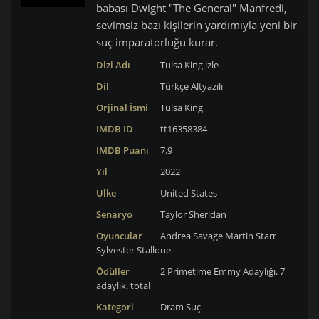
babası Dwight "The General" Manfredi,
sevimsiz bazı kişilerin yardımıyla yeni bir
suç imparatorluğu kurar.
Dizi Adı
Tulsa King izle
Dil
Türkçe Altyazılı
Orjinal İsmi
Tulsa King
IMDB ID
tt16358384
IMDB Puanı
7.9
Yıl
2022
Ülke
United States
Senaryo
Taylor Sheridan
Oyuncular
Andrea Savage
Martin Starr
Sylvester Stallone
Ödüller
2 Primetime Emmy Adaylığı. 7
adaylık. total
Kategori
Dram
Suç