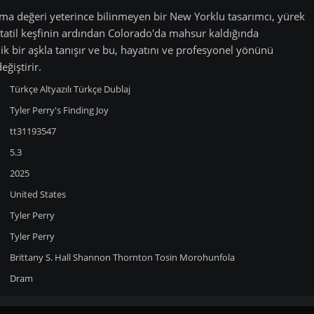
ama değeri yeterince bilinmeyen bir New Yorklu tasarımcı, yürek
tatil keşfinin ardından Colorado'da mahsur kaldığında
k bir aşkla tanışır ve bu, hayatını ve profesyonel yönünü
ğiştirir.
Türkçe Altyazılı
Türkçe Dublaj
Tyler Perry's Finding Joy
tt31193547
5.3
2025
United States
Tyler Perry
Tyler Perry
Brittany S. Hall
Shannon Thornton
Tosin Morohunfola
Dram