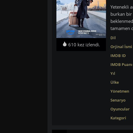
Yetenekli 
burkan bir 
beklenmedi
tamamen de
Dil
610 kez izlendi.
Orjinal İsmi
IMDB ID
IMDB Puanı
Yıl
Ülke
Yönetmen
Senaryo
Oyuncular
Kategori