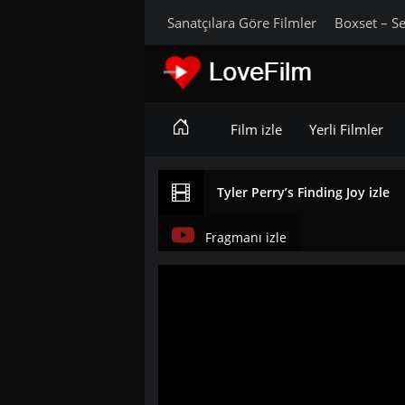
Sanatçılara Göre Filmler
Boxset – Se
Film izle
Yerli Filmler
Tyler Perry’s Finding Joy izle
Fragmanı izle