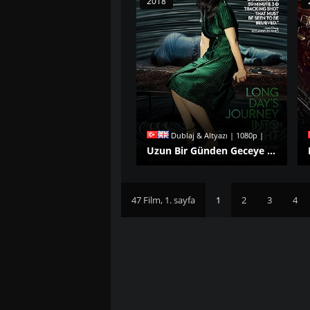
2018
Dublaj & Altyazı | 1080p |
Uzun Bir Günden Geceye Yolculuk izle
47 Film, 1. sayfa
1
2
3
4