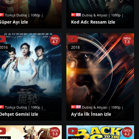
Türkçe Dublaj | 1080p |
Dublaj & Altyazı | 1080p |
Süper Ayı izle
Kod Adı: Ressam izle
IMDb
IMDb
4.7
7.3
2016
2018
Türkçe Dublaj | 1080p |
Dublaj & Altyazı | 1080p |
Dehşet Gemisi izle
Ay’da İlk İnsan izle
IMDb
IMDb
5.8
4.2