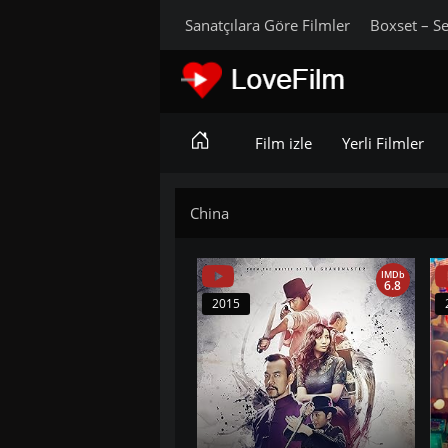
Sanatçılara Göre Filmler
Boxset – Se
Film izle
Yerli Filmler
China
IMDb
6.8
2015