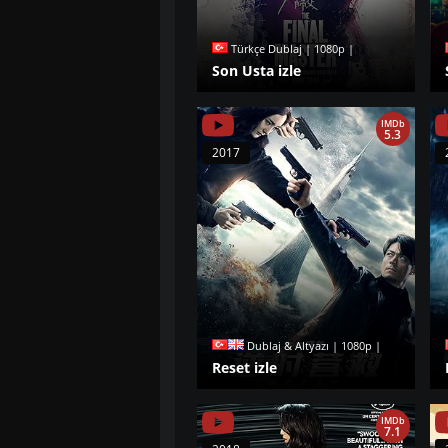
Türkçe Dublaj | 1080p |
Son Usta izle
IMDb
5.3
2017
Dublaj & Altyazı | 1080p |
Reset izle
IMDb
7.1