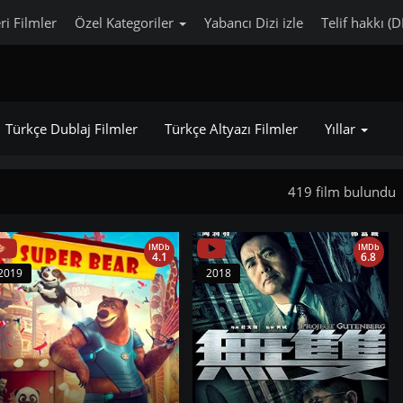
ri Filmler
Özel Kategoriler
Yabancı Dizi izle
Telif hakkı (
Türkçe Dublaj Filmler
Türkçe Altyazı Filmler
Yıllar
419 film bulundu
IMDb
IMDb
4.1
6.8
2019
2018