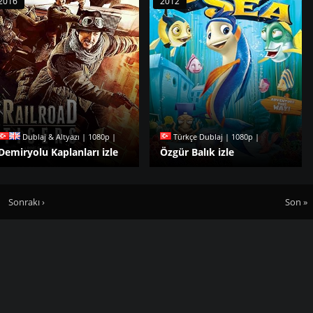
2016
2012
Dublaj & Altyazı | 1080p |
Türkçe Dublaj | 1080p |
Demiryolu Kaplanları izle
Özgür Balık izle
Sonrakı ›
Son »