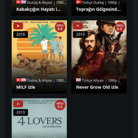
Dublaj & Altyazı | 1080p |
Türkçe Dublaj | 1080p |
Kabakçığın Hayatı izle
Toprağın Gölgesinde izle
IMDb
IMDb
4.8
6.0
2018
2019
Dublaj & Altyazı | 1080p |
Türkçe Altyazı | 1080p |
MILF izle
Never Grow Old izle
IMDb
5.6
2010