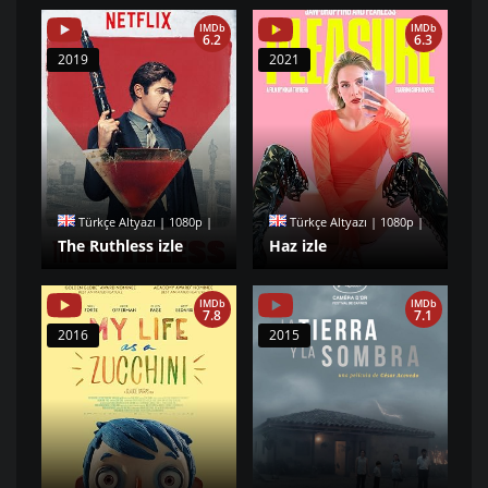
IMDb
IMDb
6.2
6.3
2019
2021
Türkçe Altyazı | 1080p |
Türkçe Altyazı | 1080p |
The Ruthless izle
Haz izle
IMDb
IMDb
7.8
7.1
2016
2015