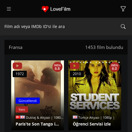
Fransa
1453 film bulundu
IMDb
IMDb
6.8
6.0
1972
2010
Güncellendi
Yeni
Dublaj & Altyazı | 1080p |
Türkçe Altyazı | 1080p |
Paris’te Son Tango izle
Öğrenci Servisi izle