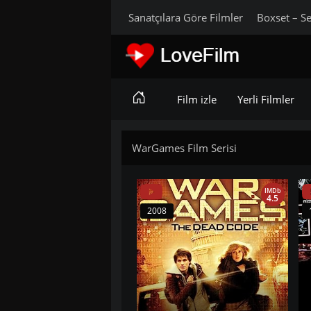
Sanatçılara Göre Filmler
Boxset – Se
Film izle
Yerli Filmler
WarGames Film Serisi
IMDb
4.5
2008