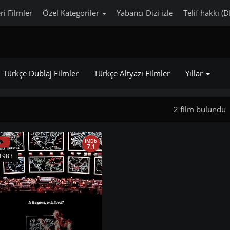
ri Filmler
Özel Kategoriler
Yabancı Dizi izle
Telif hakkı (
Türkçe Dublaj Filmler
Türkçe Altyazı Filmler
Yıllar
2 film bulundu
IMDb
7.1
1983