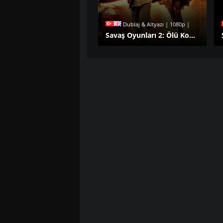
Dublaj & Altyazı | 1080p |
Savaş Oyunları 2: Ölü Kod izle