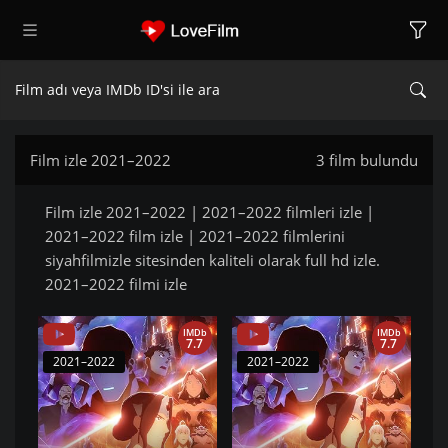
Film izle 2021–2022
3 film bulundu
Film izle 2021–2022 | 2021–2022 filmleri izle |
2021–2022 film izle | 2021–2022 filmlerini
siyahfilmizle sitesinden kaliteli olarak full hd izle.
2021–2022 filmi izle
IMDb
IMDb
7.7
7.7
2021–2022
2021–2022