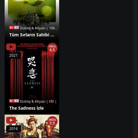
Dublaj & Altyazı | 1080p |
Tüm Sırların Sahibi Kız izle
IMDb
6.5
2021
Dublaj & Altyazı | HD |
The Sadness izle
IMDb
5.5
2016