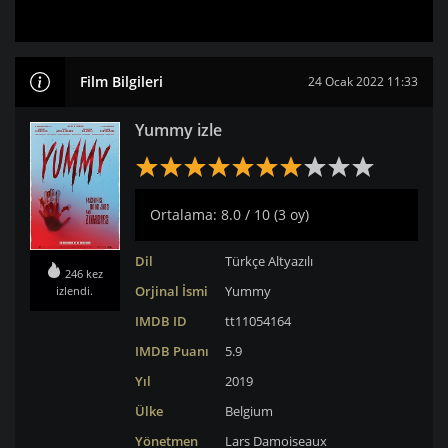
Film Bilgileri
24 Ocak 2022 11:33
Yummy izle
Ortalama: 8.0 / 10 (3 oy)
Dil
Türkçe Altyazılı
246 kez
Orjinal İsmi
Yummy
izlendi.
IMDB ID
tt11054164
IMDB Puanı
5.9
Yıl
2019
Ülke
Belgium
Yönetmen
Lars Damoiseaux