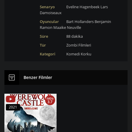
Senaryo
Eveline Hagenbeek
Lars
Damoiseaux
Oyuncular
Bart Hollanders
Benjamin
Ramon
Maaike Neuville
Süre
88 dakika
Tür
Zombi Filmleri
Kategori
Komedi
Korku
Benzer Filmler
IMDb
3.7
2021