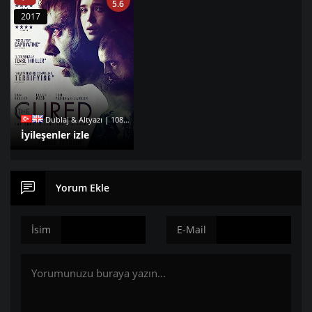
5.6
2017
Dublaj & Altyazı | 1080p |
İyileşenler izle
Yorum Ekle
İsim
E-Mail