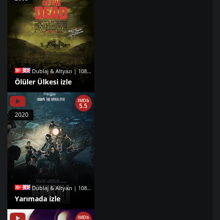
Dublaj & Altyazı | 1080p |
Ölüler Ülkesi izle
IMDb
5.5
2020
Dublaj & Altyazı | 1080p |
Yarımada izle
IMDb