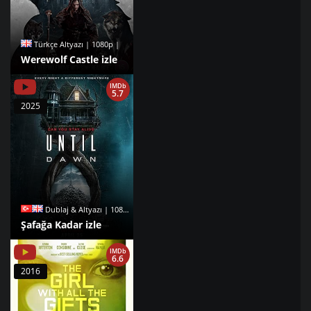
Türkçe Altyazı | 1080p |
Werewolf Castle izle
IMDb
5.7
2025
Dublaj & Altyazı | 1080p |
Şafağa Kadar izle
IMDb
6.6
2016