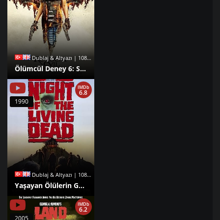
Dublaj & Altyazı | 1080p |
Ölümcül Deney 6: Son Bölüm izle
IMDb
6.8
1990
Dublaj & Altyazı | 1080p |
Yaşayan Ölülerin Gecesi izle
IMDb
6.2
2005