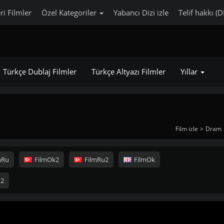
ri Filmler
Özel Kategoriler
Yabancı Dizi izle
Telif hakkı (
Türkçe Dublaj Filmler
Türkçe Altyazı Filmler
Yıllar
Film izle
Dram
mRu
FilmOk2
FilmRu2
FilmOk
u2