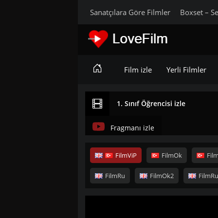
Sanatçılara Göre Filmler
Boxset – Se
Film izle
Yerli Filmler
1. Sınıf Öğrencisi izle
Fragmanı izle
FilmViP
FilmOk
Fil
FilmRu
FilmOk2
FilmR