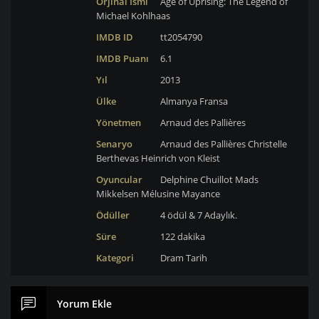
Orjinal İsmi
Age of Uprising: The Legend of
Michael Kohlhaas
IMDB ID
tt2054790
IMDB Puanı
6.1
Yıl
2013
Ülke
Almanya
Fransa
Yönetmen
Arnaud des Pallières
Senaryo
Arnaud des Pallières
Christelle
Berthevas
Heinrich von Kleist
Oyuncular
Delphine Chuillot
Mads
Mikkelsen
Mélusine Mayance
Ödüller
4 ödül & 7 Adaylık.
Süre
122 dakika
Kategori
Dram
Tarih
Yorum Ekle