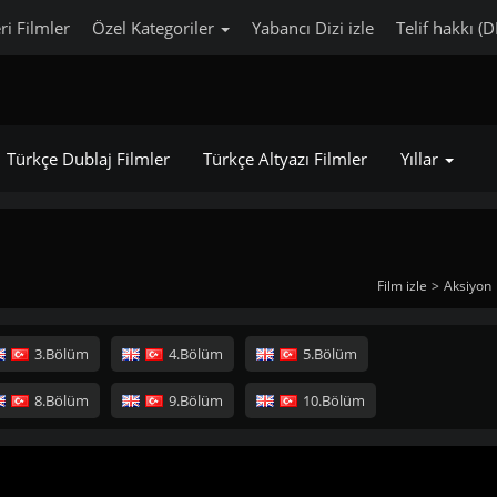
ri Filmler
Özel Kategoriler
Yabancı Dizi izle
Telif hakkı (
Türkçe Dublaj Filmler
Türkçe Altyazı Filmler
Yıllar
Film izle
Aksiyon
3.Bölüm
4.Bölüm
5.Bölüm
8.Bölüm
9.Bölüm
10.Bölüm