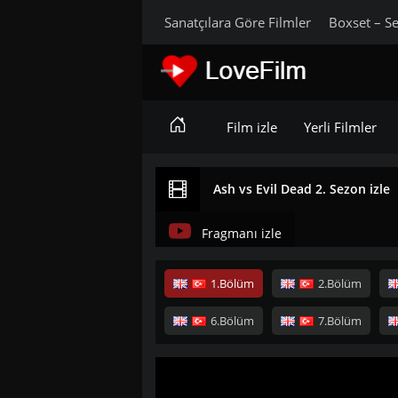
Sanatçılara Göre Filmler
Boxset – Se
Film izle
Yerli Filmler
Ash vs Evil Dead 2. Sezon izle
Fragmanı izle
1.Bölüm
2.Bölüm
6.Bölüm
7.Bölüm