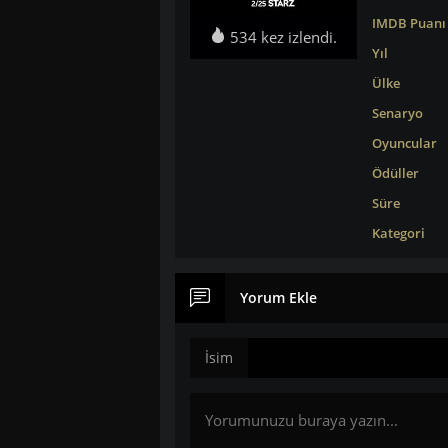
IMDB Puanı
534 kez izlendi.
Yıl
Ülke
Senaryo
Oyuncular
Ödüller
Süre
Kategori
Yorum Ekle
İsim