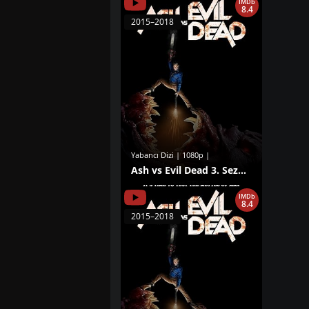
IMDb
8.4
2015–2018
Yabancı Dizi | 1080p |
Ash vs Evil Dead 3. Sezon izle
IMDb
8.4
2015–2018