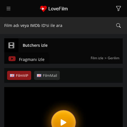
Butchers izle
Film izle
Gerilim
Fragmanı izle
FilmViP
FilmMail