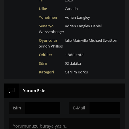
Yıl
2020
Ülke
Canada
Yönetmen
Adrian Langley
Senaryo
Adrian Langley
Daniel
Weissenberger
Oyuncular
Julie Mainville
Michael Swatton
Simon Phillips
Ödüller
1 ödül total
Süre
92 dakika
Kategori
Gerilim
Korku
Yorum Ekle
İsim
E-Mail