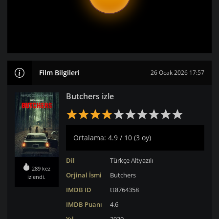
Film Bilgileri
26 Ocak 2026 17:57
Butchers izle
Ortalama: 4.9 / 10 (3 oy)
Dil
Türkçe Altyazılı
289 kez
Orjinal İsmi
Butchers
izlendi.
IMDB ID
tt8764358
IMDB Puanı
4.6